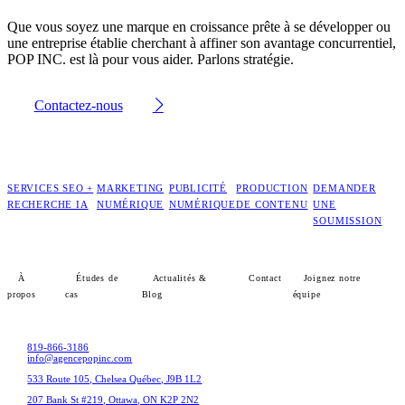
Que vous soyez une marque en croissance prête à se développer ou
une entreprise établie cherchant à affiner son avantage concurrentiel,
POP INC. est là pour vous aider. Parlons stratégie.
Contactez-nous
SERVICES SEO +
MARKETING
PUBLICITÉ
PRODUCTION
DEMANDER
RECHERCHE IA
NUMÉRIQUE
NUMÉRIQUE
DE CONTENU
UNE
SOUMISSION
À
Études de
Actualités &
Contact
Joignez notre
propos
cas
Blog
équipe
819-866-3186
info@agencepopinc.com
533 Route 105, Chelsea Québec, J9B 1L2
207 Bank St #219, Ottawa, ON K2P 2N2