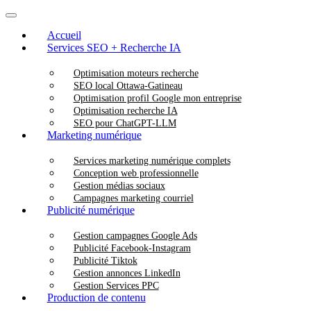
Accueil
Services SEO + Recherche IA
Optimisation moteurs recherche
SEO local Ottawa-Gatineau
Optimisation profil Google mon entreprise
Optimisation recherche IA
SEO pour ChatGPT-LLM
Marketing numérique
Services marketing numérique complets
Conception web professionnelle
Gestion médias sociaux
Campagnes marketing courriel
Publicité numérique
Gestion campagnes Google Ads
Publicité Facebook-Instagram
Publicité Tiktok
Gestion annonces LinkedIn
Gestion Services PPC
Production de contenu