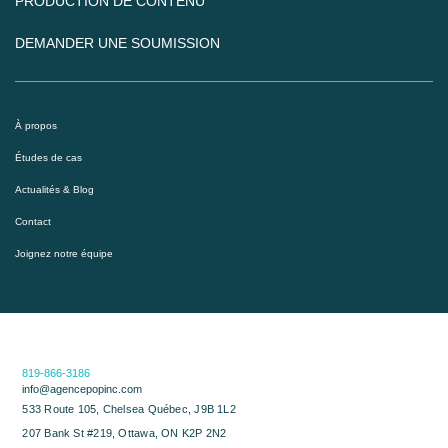
PRODUCTION DE CONTENU
DEMANDER UNE SOUMISSION
À propos
Études de cas
Actualités & Blog
Contact
Joignez notre équipe
819-866-3186
info@agencepopinc.com
533 Route 105, Chelsea Québec, J9B 1L2
207 Bank St #219, Ottawa, ON K2P 2N2