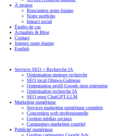
À propos
Rencontrez notre équipe
Notre portfolio
Impact social
Études de cas
Actualités & Blog
Contact
Joignez notre équipe
English
Services SEO + Recherche IA
Optimisation moteurs recherche
SEO local Ottawa-Gatineau
Optimisation profil Google mon entreprise
Optimisation recherche IA
SEO pour ChatGPT-LLM
Marketing numérique
Services marketing numérique complets
Conception web professionnelle
Gestion médias sociaux
Campagnes marketing courriel
Publicité numérique
Gestion campagnes Google Ads