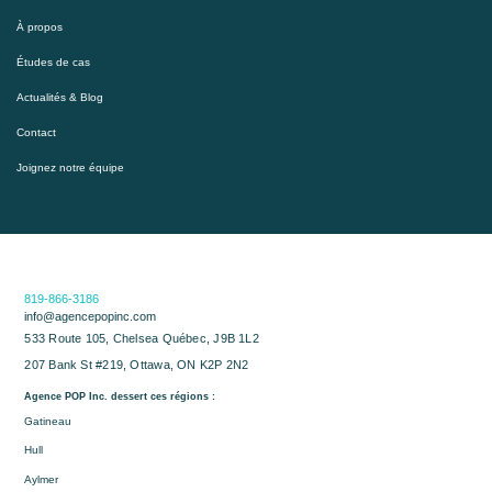
À propos
Études de cas
Actualités & Blog
Contact
Joignez notre équipe
819-866-3186
info@agencepopinc.com
533 Route 105, Chelsea Québec, J9B 1L2
207 Bank St #219, Ottawa, ON K2P 2N2
Agence POP Inc. dessert ces régions :
Gatineau
Hull
Aylmer